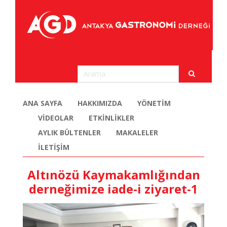
ANA SAYFA
HAKKIMIZDA
YÖNETİM
VİDEOLAR
ETKİNLİKLER
AYLIK BÜLTENLER
MAKALELER
İLETİŞİM
Altınözü Kaymakamlığından
derneğimize iade-i ziyaret-1